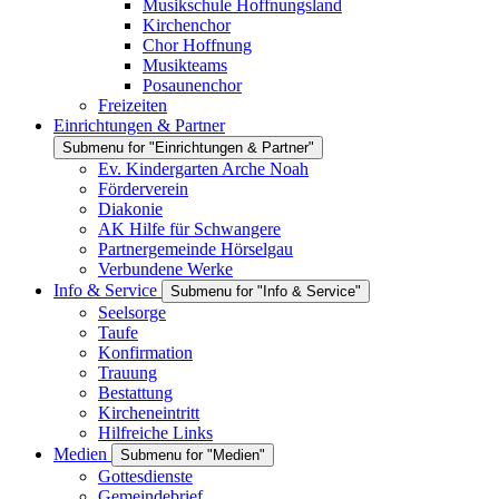
Musikschule Hoffnungsland
Kirchenchor
Chor Hoffnung
Musikteams
Posaunenchor
Freizeiten
Einrichtungen & Partner
Submenu for "Einrichtungen & Partner"
Ev. Kindergarten Arche Noah
Förderverein
Diakonie
AK Hilfe für Schwangere
Partnergemeinde Hörselgau
Verbundene Werke
Info & Service
Submenu for "Info & Service"
Seelsorge
Taufe
Konfirmation
Trauung
Bestattung
Kircheneintritt
Hilfreiche Links
Medien
Submenu for "Medien"
Gottesdienste
Gemeindebrief