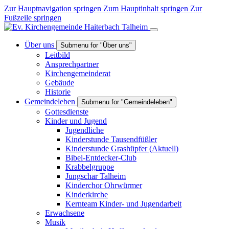
Zur Hauptnavigation springen
Zum Hauptinhalt springen
Zur
Fußzeile springen
Über uns
Submenu for "Über uns"
Leitbild
Ansprechpartner
Kirchengemeinderat
Gebäude
Historie
Gemeindeleben
Submenu for "Gemeindeleben"
Gottesdienste
Kinder und Jugend
Jugendliche
Kinderstunde Tausendfüßler
Kinderstunde Grashüpfer
(Aktuell)
Bibel-Entdecker-Club
Krabbelgruppe
Jungschar Talheim
Kinderchor Ohrwürmer
Kinderkirche
Kernteam Kinder- und Jugendarbeit
Erwachsene
Musik