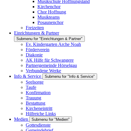
Musikschule Hoffnungsland
Kirchenchor
Chor Hoffnung
Musikteams
Posaunenchor
Freizeiten
Einrichtungen & Partner
Submenu for "Einrichtungen & Partner"
Ev. Kindergarten Arche Noah
Förderverein
Diakonie
AK Hilfe für Schwangere
Partnergemeinde Hörselgau
Verbundene Werke
Info & Service
Submenu for "Info & Service"
Seelsorge
Taufe
Konfirmation
Trauung
Bestattung
Kircheneintritt
Hilfreiche Links
Medien
Submenu for "Medien"
Gottesdienste
Gemeindebrief