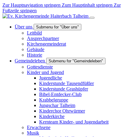
Zur Hauptnavigation springen
Zum Hauptinhalt springen
Zur
Fußzeile springen
Über uns
Submenu for "Über uns"
Leitbild
Ansprechpartner
Kirchengemeinderat
Gebäude
Historie
Gemeindeleben
Submenu for "Gemeindeleben"
Gottesdienste
Kinder und Jugend
Jugendliche
Kinderstunde Tausendfüßler
Kinderstunde Grashüpfer
Bibel-Entdecker-Club
Krabbelgruppe
Jungschar Talheim
Kinderchor Ohrwürmer
Kinderkirche
Kernteam Kinder- und Jugendarbeit
Erwachsene
Musik